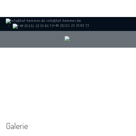
info@hof-hemmer.de
+49 (0)151 23 33 83 73
Über uns
START
/
ÜBER UNS
/
GALERIE
/
PFERDE
Galerie