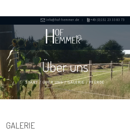
info@hof-hemmer.de
+49 (0)151 23 33 83 73
Über uns
START
/
ÜBER UNS
/
GALERIE
/
PFERDE
GALERIE