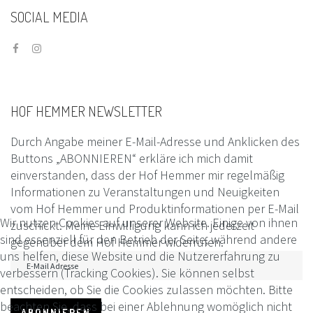
SOCIAL
MEDIA
HOF
HEMMER
NEWSLETTER
Durch Angabe meiner E-Mail-Adresse und Anklicken des
Buttons „ABONNIEREN“ erkläre ich mich damit
einverstanden, dass der Hof Hemmer mir regelmäßig
Informationen zu Veranstaltungen und Neuigkeiten
vom Hof Hemmer und Produktinformationen per E-Mail
Wir nutzen Cookies auf unserer Website. Einige von ihnen
zuschickt. Meine Einwilligung kann ich jederzeit
sind essenziell für den Betrieb der Seite, während andere
gegenüber dem Hof Hemmer widerrufen.
uns helfen, diese Website und die Nutzererfahrung zu
verbessern (Tracking Cookies). Sie können selbst
entscheiden, ob Sie die Cookies zulassen möchten. Bitte
beachten Sie, dass bei einer Ablehnung womöglich nicht