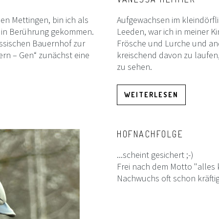
 Mettingen, bin ich als
Aufgewachsen im kleindörfli
ft in Berührung gekommen.
Leeden, war ich in meiner K
ssischen Bauernhof zur
Frösche und Lurche und ande
ern – Gen“ zunächst eine
kreischend davon zu laufen
zu sehen.
WEITERLESEN
HOFNACHFOLGE
...scheint gesichert ;-)
Frei nach dem Motto "alles 
Nachwuchs oft schon kräftig 