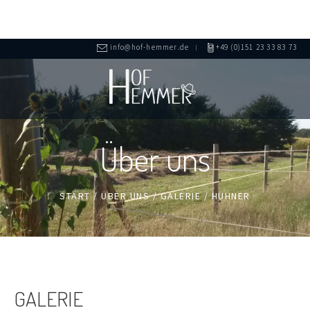
info@hof-hemmer.de
+49 (0)151 23 33 83 73
Über uns
START
/
ÜBER UNS
/
GALERIE
/
HÜHNER
GALERIE