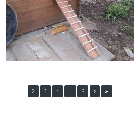
2
3
4
...
6