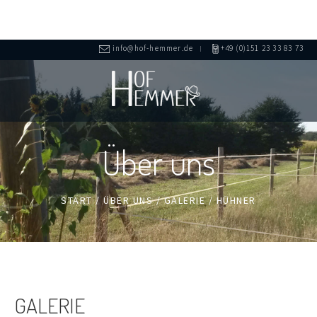
info@hof-hemmer.de
+49 (0)151 23 33 83 73
Über uns
START
/
ÜBER UNS
/
GALERIE
/
HÜHNER
GALERIE