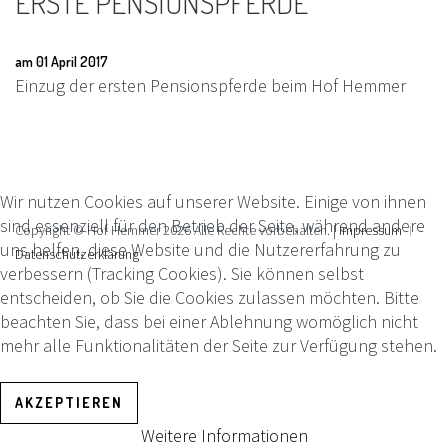
ERSTE
PENSIONSPFERDE
am 01 April 2017
Einzug der ersten Pensionspferde beim Hof Hemmer
Wir nutzen Cookies auf unserer Website. Einige von ihnen
sind essenziell für den Betrieb der Seite, während andere
Copyright © Hof Hemmer
2026
Alle Rechte vorbehalten. |
Impressum
uns helfen, diese Website und die Nutzererfahrung zu
Datenschutzerklärung
verbessern (Tracking Cookies). Sie können selbst
entscheiden, ob Sie die Cookies zulassen möchten. Bitte
beachten Sie, dass bei einer Ablehnung womöglich nicht
mehr alle Funktionalitäten der Seite zur Verfügung stehen.
AKZEPTIEREN
Weitere Informationen