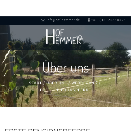
info@hof-hemmer.de
+49 (0)151 23 33 83 73
Über uns
START
/
ÜBER UNS
/
WERDEGANG
/
ERSTE PENSIONSPFERDE