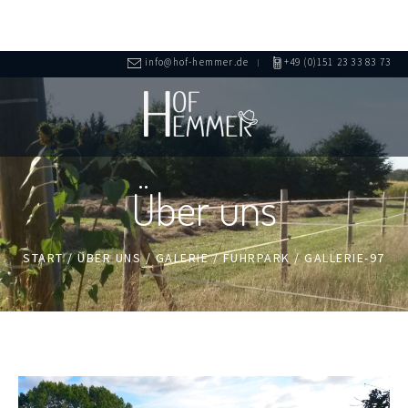
info@hof-hemmer.de
+49 (0)151 23 33 83 73
Über uns
START
/
ÜBER UNS
/
GALERIE
/
FUHRPARK
/
GALLERIE-97